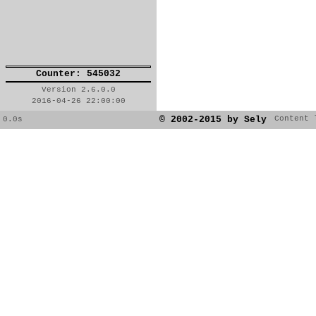
Counter: 545032
Version 2.6.0.0
2016-04-26 22:00:00
© 2002-2015 by Sely
Content 
0.0s